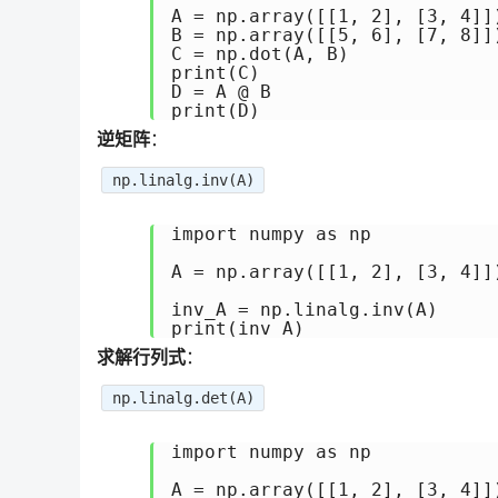
A = np.array([[1, 2], [3, 4]])
B = np.array([[5, 6], [7, 8]])
C = np.dot(A, B)

print(C)

D = A @ B

逆矩阵
：
np.linalg.inv(A)
import numpy as np

A = np.array([[1, 2], [3, 4]])
inv_A = np.linalg.inv(A)

求解行列式
：
np.linalg.det(A)
import numpy as np

A = np.array([[1, 2], [3, 4]])