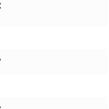







