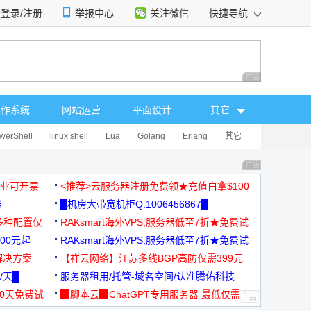
登录/注册
举报中心
关注微信
快捷导航
性选择
广告 商业广告，理
操作系统
网站运营
平面设计
其它
werShell
linux shell
Lua
Golang
Erlang
其它
广告 商业广告，理
，企业可开票
<推荐>云服务器注册免费领★充值白拿$100
器
█机房大带宽机柜Q:1006456867█
多种配置仅
RAKsmart海外VPS,服务器低至7折★免费试
00元起
用★
RAKsmart海外VPS,服务器低至7折★免费试
解决方案
用★
【祥云网络】江苏多线BGP高防仅需399元
/天█
服务器租用/托管-域名空间/认准腾佑科技
30天免费试
▉脚本云▉ChatGPT专用服务器 最低仅需