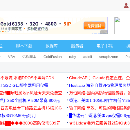
广告 商业广告，理
栏
脚本下载
数据库
服务器
电子书籍
关
VBA
远程脚本
ColdFusion
ruby
autoit
seraphzone
Po
 不限流 本港DDOS不黑洞CDN
ClaudeAPI：Claude稳定直连
G1TSSD G口服务器租用仅需
Hostia.io 海外自营VPS物理服务
可免费测试
址查询▉ip归属地ip风险★天天免费查
万恒网络-国内高防物理服务器，
】250个随机IP 50M带宽 800元
99元/月起
香港、美国1-10G口宿主机低至35
-西安电信骨干线路云主机16核16G
微子网络 高效、可靠的网络服务
核8G10M69元每月
█华瑞云：香港/美国vps仅需0.6元
络██◆◆◆300G高防仅需599元
★31idc★香港云服务器2核4G★