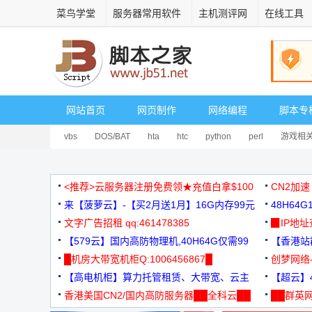
菜鸟学堂
服务器常用软件
主机测评网
在线工具
网站首页
网页制作
网络编程
脚本专
vbs
DOS/BAT
hta
htc
python
perl
游戏相
<推荐>云服务器注册免费领★充值白拿$100
CN2加速
来【菠萝云】-【买2月送1月】16G内存99元
48H64
文字广告招租 qq:461478385
3000+
▉IP地
【579云】国内高防物理机,40H64G仅需99
【香港站群
元
█机房大带宽机柜Q:1006456867█
创梦网络
【高电机柜】算力托管租赁、大带宽、云主
88元/月
【超云】4
机
香港美国CN2/国内高防服务器██全科云██
██群英网