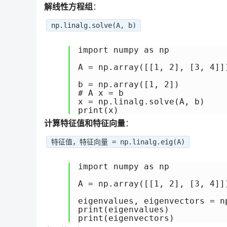
解线性方程组
：
np.linalg.solve(A, b)
import numpy as np

A = np.array([[1, 2], [3, 4]])
b = np.array([1, 2])

# A x = b

x = np.linalg.solve(A, b)

计算特征值和特征向量
：
特征值，特征向量 = np.linalg.eig(A)
import numpy as np

A = np.array([[1, 2], [3, 4]])
eigenvalues, eigenvectors = np
print(eigenvalues)
