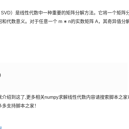
ition，简称 SVD）是线性代数中一种重要的矩阵分解方法。它将一个矩阵
代数意义。对于任意一个 m ∗ n的实数矩阵 A，其奇异值分


就介绍到这了,更多相关numpy求解线性代数内容请搜索脚本之家
多多支持脚本之家！
解