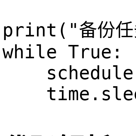
print("备份
while True:

    schedule
    time.sle