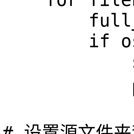
        full
        if o
            
           
# 设置源文件夹