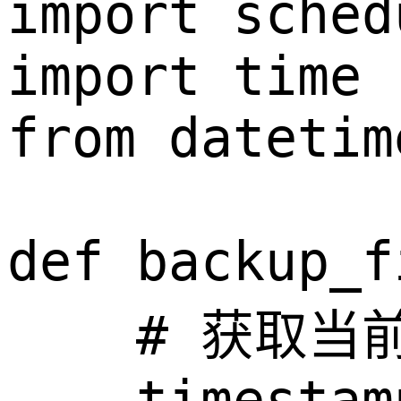
import schedu
import time

from datetim
def backup_f
    # 获取当
    timestam