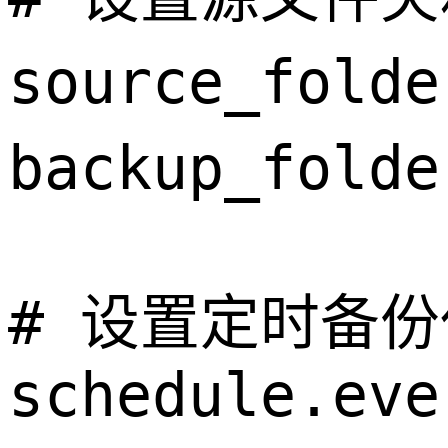
source_fold
backup_fold
# 设置定时备份
schedule.eve