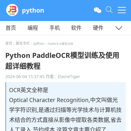
python
首页
编程
手机
软件
硬件
教程
平面
服务器
首页
脚本专栏
python
>
>
> PaddleOCR模型训练
Python PaddleOCR模型训练及使用
超详细教程
2024-06-04 15:37:45
作者：ElaineTiger
OCR英文全称是
Optical Character Recognition,中文叫做光
学字符识别,是通过扫描等光学技术与计算机技
术结合的方式直接从影像中提取各类数据,省去
人工录入,节约成本,这篇文章主要介绍了