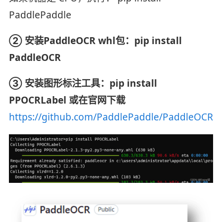
PaddlePaddle
② 安装PaddleOCR whl包：pip install
PaddleOCR
③ 安装图形标注工具：pip install
PPOCRLabel 或在官网下载
https://github.com/PaddlePaddle/PaddleOCR/tr