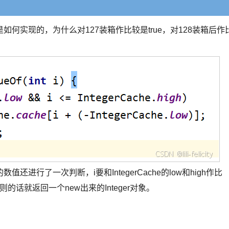
何实现的，为什么对127装箱作比较是true，对128装箱后作
行了一次判断，i要和IntegerCache的low和high作比
的话就返回一个new出来的Integer对象。