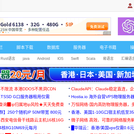
广告 商业广告，理
栏
脚本下载
数据库
服务器
电子书籍
Rust语言
java
Android
IOS
Swift
Scala
易语言
汇编语
 不限流 本港DDOS不黑洞CDN
ClaudeAPI：Claude稳定直连
G1TSSD G口服务器租用仅需
Hostia.io 海外自营VPS物理服务
可免费测试
址查询▉ip归属地ip风险★天天免费查
万恒网络-国内高防物理服务器，
】250个随机IP 50M带宽 800元
99元/月起
香港、美国1-10G口宿主机低至35
-西安电信骨干线路云主机16核16G
微子网络 高效、可靠的网络服务
核8G10M69元每月
█华瑞云：香港/美国vps仅需0.6元