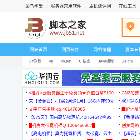
菜鸟学堂
服务器常用软件
主机测评网
在线工具
网站首页
网页制作
网络编程
脚本专
C#教程
vb
vb.net
C 语言
Java编程
Delphi
<推荐>云服务器注册免费领★充值白拿$100
CN2加速
来【菠萝云】-【买2月送1月】16G内存99元
48H64
文字广告招租 qq:461478385
3000+
▉IP地
【579云】国内高防物理机,40H64G仅需99
【香港站群
元
█机房大带宽机柜Q:1006456867█
创梦网络
【高电机柜】算力托管租赁、大带宽、云主
88元/月
【超云】4