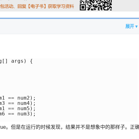
展开 ▾
[] args) {

1 == num2);

3 == num4);

1 == num5);

6 == num3);

ue、true。但是在运行的时候发现，结果并不是想象中的那样子。正