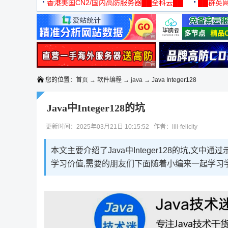
机
香港美国CN2/国内高防服务器██全科云██
██群英网
◆◆◆
广告 商业广告，理性选择
广告 商业广告，理性选择
您的位置：
首页
→
软件编程
→
java
→ Java Integer128
Java中Integer128的坑
更新时间：2025年03月21日 10:15:52 作者：lili-felicity
本文主要介绍了Java中Integer128的坑,
学习价值,需要的朋友们下面随着小编来一起学习