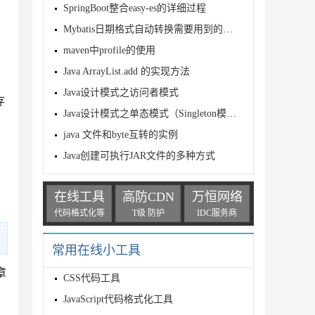
SpringBoot整合easy-es的详细过程
Mybatis日期格式自动转换需要用到的两个注解说明
maven中profile的使用
Java ArrayList.add 的实现方法
Java设计模式之访问者模式
存
Java设计模式之单态模式（Singleton模式）介绍
java 文件和byte互转的实例
Java创建可执行JAR文件的多种方式
在线工具
高防CDN
万恒网络
代码格式化等
T级 防护
IDC服务商
常用在线小工具
章
CSS代码工具
JavaScript代码格式化工具