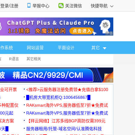
登录/注册
举报中心
关注微信
快捷导航
性选择
广告 商业广告，理
操作系统
网站运营
平面设计
其它
言
R语言
其它相关
广告 商业广告，理
，企业可开票
<推荐>云服务器注册免费领★充值白拿$100
器
█机房大带宽机柜Q:1006456867█
多种配置仅
RAKsmart海外VPS,服务器低至7折★免费试
00元起
用★
RAKsmart海外VPS,服务器低至7折★免费试
解决方案
用★
【祥云网络】江苏多线BGP高防仅需399元
/天█
服务器租用/托管-域名空间/认准腾佑科技