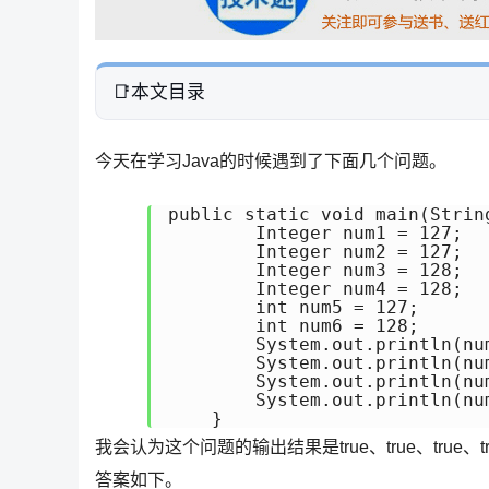
本文目录
今天在学习Java的时候遇到了下面几个问题。
public static void main(String
        Integer num1 = 127;

        Integer num2 = 127;

        Integer num3 = 128;

        Integer num4 = 128;

        int num5 = 127;

        int num6 = 128;

        System.out.println(num
        System.out.println(num
        System.out.println(num
        System.out.println(num
    }
我会认为这个问题的输出结果是true、true、tr
答案如下。