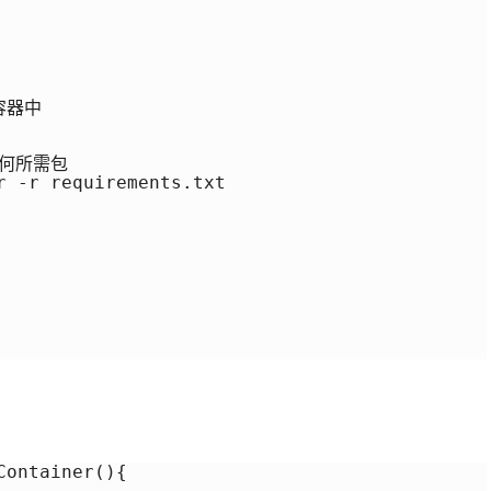
器中

任何所需包

r -r requirements.txt

。
ontainer(){
