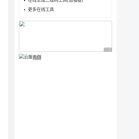
在线生成二维码工具(加强版)
更多在线工具
r", "build", "-t", "test0419", ".");

));

广告 商业广告，理性
广告 商业广告，理性选择
ker", "run", "-v", "E:/code/docker/test:/app"