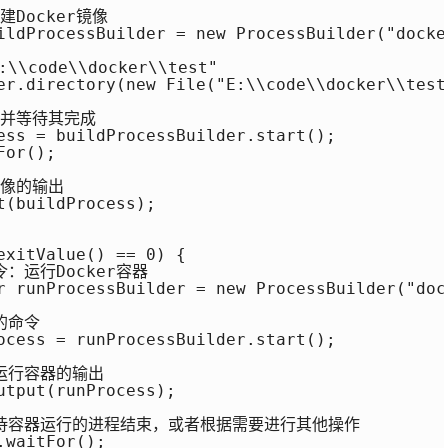
建Docker镜像

ildProcessBuilder = new ProcessBuilder("docke
\code\\docker\\test"

er.directory(new File("E:\\code\\docker\\test"
令并等待其完成

ess = buildProcessBuilder.start();

or();

镜像的输出

(buildProcess);

xitValue() == 0) {

令：运行Docker容器

r runProcessBuilder = new ProcessBuilder("doc
的命令

ocess = runProcessBuilder.start();

出运行容器的输出

tput(runProcess);

这里等待容器运行的进程结束，或者根据需要进行其他操作

waitFor();
