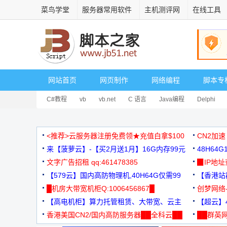
菜鸟学堂
服务器常用软件
主机测评网
在线工具
网站首页
网页制作
网络编程
脚本专
C#教程
vb
vb.net
C 语言
Java编程
Delphi
<推荐>云服务器注册免费领★充值白拿$100
CN2加速
来【菠萝云】-【买2月送1月】16G内存99元
48H64
文字广告招租 qq:461478385
3000+
▉IP地
【579云】国内高防物理机,40H64G仅需99
【香港站群
元
█机房大带宽机柜Q:1006456867█
创梦网络
【高电机柜】算力托管租赁、大带宽、云主
88元/月
【超云】4
机
香港美国CN2/国内高防服务器██全科云██
██群英网