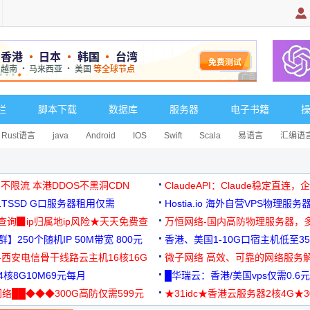
广告 商业广告，理
栏
脚本下载
数据库
服务器
电子书籍
Rust语言
java
Android
IOS
Swift
Scala
易语言
汇编语
 不限流 本港DDOS不黑洞CDN
ClaudeAPI：Claude稳定直连
G1TSSD G口服务器租用仅需
Hostia.io 海外自营VPS物理服务
可免费测试
址查询▉ip归属地ip风险★天天免费查
万恒网络-国内高防物理服务器，
】250个随机IP 50M带宽 800元
99元/月起
香港、美国1-10G口宿主机低至35
-西安电信骨干线路云主机16核16G
微子网络 高效、可靠的网络服务
核8G10M69元每月
█华瑞云：香港/美国vps仅需0.6元
络██◆◆◆300G高防仅需599元
★31idc★香港云服务器2核4G★