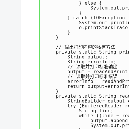
            } else {

                System.out.pr
            }

        } catch (IOException 
            System.out.println
            e.printStackTrace(
        }

    }

    // 输出打印内容的私有方法

    private static String pri
        String output;

        String errorInfo;

        // 读取并打印标准输出

        output = readAndPrint
        // 读取并打印标准错误

        errorInfo = readAndPr
        return output+errorInf
    }

    private static String rea
        StringBuilder output 
        try (BufferedReader r
            String line;

            while ((line = re
                output.append
                System.out.