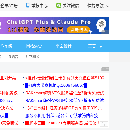
登录/注册
举报中心
关注微信
快捷导航
性选择
广告 商业广告，理
操作系统
网站运营
平面设计
其它
言
R语言
其它相关
广告 商业广告，理
，企业可开票
<推荐>云服务器注册免费领★充值白拿$100
器
█机房大带宽机柜Q:1006456867█
多种配置仅
RAKsmart海外VPS,服务器低至7折★免费试
00元起
用★
RAKsmart海外VPS,服务器低至7折★免费试
解决方案
用★
【祥云网络】江苏多线BGP高防仅需399元
/天█
服务器租用/托管-域名空间/认准腾佑科技
30天免费试
▉脚本云▉ChatGPT专用服务器 最低仅需