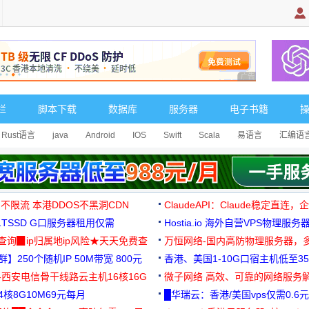
广告 商业广告，理
栏
脚本下载
数据库
服务器
电子书籍
Rust语言
java
Android
IOS
Swift
Scala
易语言
汇编语
 不限流 本港DDOS不黑洞CDN
ClaudeAPI：Claude稳定直连
G1TSSD G口服务器租用仅需
Hostia.io 海外自营VPS物理服务
可免费测试
址查询▉ip归属地ip风险★天天免费查
万恒网络-国内高防物理服务器，
】250个随机IP 50M带宽 800元
99元/月起
香港、美国1-10G口宿主机低至35
-西安电信骨干线路云主机16核16G
微子网络 高效、可靠的网络服务
核8G10M69元每月
█华瑞云：香港/美国vps仅需0.6元