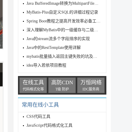
Java BufferedImage转换为MultipartFile方式
MyBatis-Plus自定义SQL的详细过程记录
Spring Boot教程之提高开发效率必备工具lombok
深入理解MyBatis中的一级缓存与二级缓存
Java的stream流多个字段排序的实现
Java中的RestTemplate使用详解
mybatis批量插入返回主键失败的坑及解决
idea导入若依项目教程
在线工具
高防CDN
万恒网络
代码格式化等
T级 防护
IDC服务商
常用在线小工具
CSS代码工具
JavaScript代码格式化工具