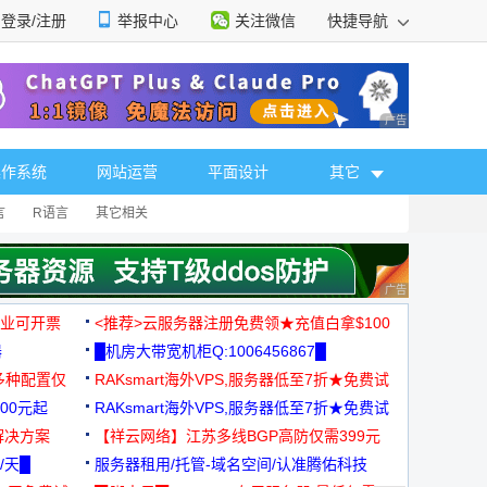
登录/注册
举报中心
关注微信
快捷导航
性选择
广告 商业广告，理
操作系统
网站运营
平面设计
其它
言
R语言
其它相关
广告 商业广告，理
，企业可开票
<推荐>云服务器注册免费领★充值白拿$100
器
█机房大带宽机柜Q:1006456867█
多种配置仅
RAKsmart海外VPS,服务器低至7折★免费试
00元起
用★
RAKsmart海外VPS,服务器低至7折★免费试
解决方案
用★
【祥云网络】江苏多线BGP高防仅需399元
/天█
服务器租用/托管-域名空间/认准腾佑科技