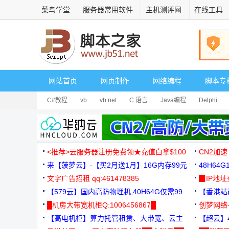
菜鸟学堂
服务器常用软件
主机测评网
在线工具
网站首页
网页制作
网络编程
脚本专
C#教程
vb
vb.net
C 语言
Java编程
Delphi
<推荐>云服务器注册免费领★充值白拿$100
CN2加速
来【菠萝云】-【买2月送1月】16G内存99元
48H64
文字广告招租 qq:461478385
3000+
▉IP地
【579云】国内高防物理机,40H64G仅需99
【香港站群
元
█机房大带宽机柜Q:1006456867█
创梦网络
【高电机柜】算力托管租赁、大带宽、云主
88元/月
【超云】4