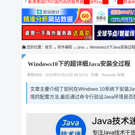
机
香港美国CN2/国内高防服务器██全科云██
██群英网
◆◆◆
广告 商业广告，理性选择
广告 商业广告，理性选择
您的位置：
首页
→
软件编程
→
java
→ Windows10下Java安装过程
Windows10下的超详细Java安装全过程
更新时间：2025年01月15日 08:53:52 作者：Recently 祝祝
文章主要介绍了如何在Windows 10系统下安装Ja
境的配置方法,最后通过命令行验证Java环境是否