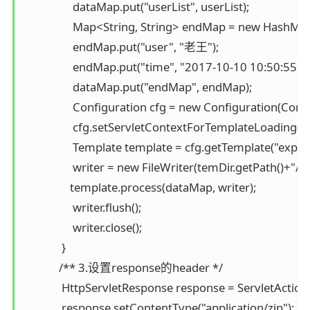
                  dataMap.put("userList", userList);

                  Map<String, String> endMap = new HashMap
                  endMap.put("user", "老王");

                  endMap.put("time", "2017-10-10 10:50:55");

                  dataMap.put("endMap", endMap);

                  Configuration cfg = new Configuration(C
                  cfg.setServletContextForTemplateLoading(
                  Template template = cfg.getTemplate("exportE
                  writer = new FileWriter(temDir.getPath()+"/ex
                 template.process(dataMap, writer);

                  writer.flush();

                  writer.close();

              }

             /** 3.设置response的header */

              HttpServletResponse response = ServletActi
              response.setContentType("application/zip");
