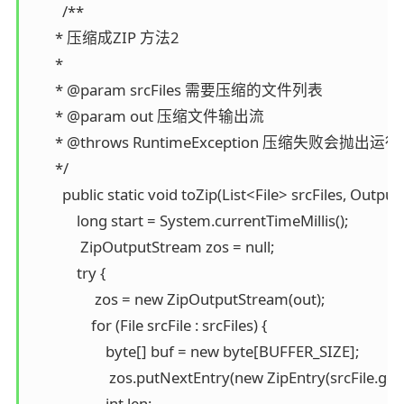
         /**

       * 压缩成ZIP 方法2

       *

       * @param srcFiles 需要压缩的文件列表

       * @param out 压缩文件输出流

       * @throws RuntimeException 压缩失败会抛出运
       */

         public static void toZip(List<File> srcFiles, Ou
             long start = System.currentTimeMillis();

              ZipOutputStream zos = null;

             try {

                  zos = new ZipOutputStream(out);

                 for (File srcFile : srcFiles) {

                     byte[] buf = new byte[BUFFER_SIZE];

                      zos.putNextEntry(new ZipEntry(srcFile.ge
                     int len;
