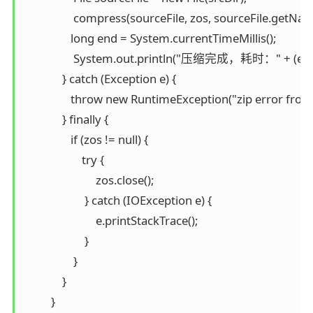
                  compress(sourceFile, zos, sourceFile.getNa
                 long end = System.currentTimeMillis();

                  System.out.println("压缩完成，耗时：" + (end -
              } catch (Exception e) {

                 throw new RuntimeException("zip error from Z
              } finally {

                 if (zos != null) {

                     try {

                          zos.close();

                      } catch (IOException e) {

                          e.printStackTrace();

                      }

                  }

              }

          }
