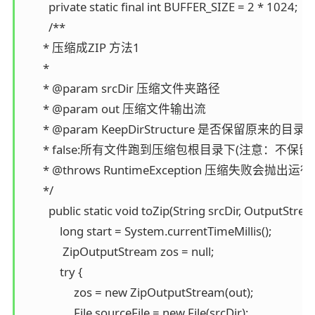
         private static final int BUFFER_SIZE = 2 * 1024;

         /**

       * 压缩成ZIP 方法1

       *

       * @param srcDir 压缩文件夹路径

       * @param out 压缩文件输出流

       * @param KeepDirStructure 是否保留原来的目
       * false:所有文件跑到压缩包根目录下(注意：
       * @throws RuntimeException 压缩失败会抛出运
       */

         public static void toZip(String srcDir, OutputS
             long start = System.currentTimeMillis();

              ZipOutputStream zos = null;

             try {

                  zos = new ZipOutputStream(out);

                  File sourceFile = new File(srcDir);
