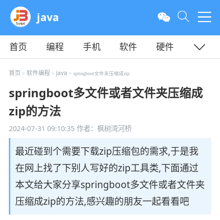
java
首页
编程
手机
软件
硬件
教程
平面
服务器
首页
软件编程
java
>
>
> springboot文件夹压缩成zip
springboot多文件或者文件夹压缩成
zip的方法
2024-07-31 09:10:35
作者：枫树湾河桥
最近碰到个需要下载zip压缩包的需求,于是我
在网上找了下别人写好的zip工具类,下面通过
本文给大家分享springboot多文件或者文件夹
压缩成zip的方法,感兴趣的朋友一起看看吧