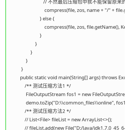
                             // 不然最后压缩
                              compress(file, zos, name + "/" + fi
                          } else {

                              compress(file, zos, file.getName(), K
                          }

                      }

                  }

              }

          }

         public static void main(String[] args) throws Excep
             /** 测试压缩方法1 */

              FileOutputStream fos1 = new FileOutputStrea
              demo.toZip("D:\\common_files\\online", fos1, t
             /** 测试压缩方法2 */

             // List<File> fileList = new ArrayList<>();

             // fileList.add(new File("D:/Java/jdk1.7.0_45_64bi