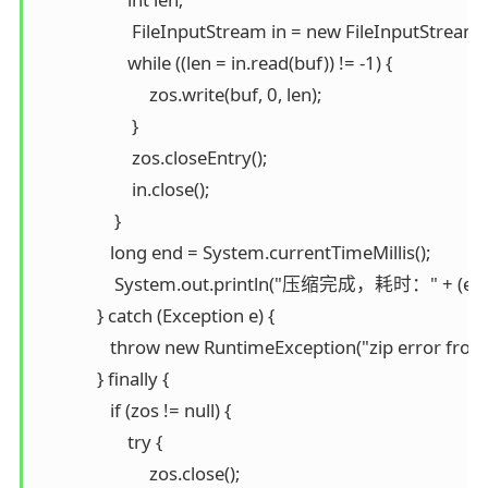
                      FileInputStream in = new FileInputStream(s
                     while ((len = in.read(buf)) != -1) {

                          zos.write(buf, 0, len);

                      }

                      zos.closeEntry();

                      in.close();

                  }

                 long end = System.currentTimeMillis();

                  System.out.println("压缩完成，耗时：" + (end -
              } catch (Exception e) {

                 throw new RuntimeException("zip error from Z
              } finally {

                 if (zos != null) {

                     try {

                          zos.close();
