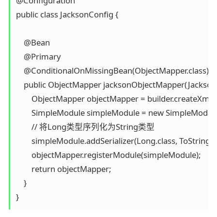
@Configuration  

public class JacksonConfig {  

    @Bean  

    @Primary  

    @ConditionalOnMissingBean(ObjectMapper.class)  

    public ObjectMapper jacksonObjectMapper(Jackson2
        ObjectMapper objectMapper = builder.createXmlMap
        SimpleModule simpleModule = new SimpleModule()
        // 将Long类型序列化为String类型  

        simpleModule.addSerializer(Long.class, ToStringSeri
        objectMapper.registerModule(simpleModule);  

        return objectMapper;  

    }  
