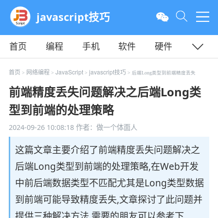
javascript技巧
首页
编程
手机
软件
硬件
教程
平面
服务器
首页
网络编程
JavaScript
javascript技巧
>
>
>
> 后端Long类型到前端精度丢失
前端精度丢失问题解决之后端Long类
型到前端的处理策略
2024-09-26 10:08:18
作者：做一个体面人
这篇文章主要介绍了前端精度丢失问题解决之
后端Long类型到前端的处理策略,在Web开发
中前后端数据类型不匹配尤其是Long类型数据
到前端可能导致精度丢失,文章探讨了此问题并
提供三种解决方法,需要的朋友可以参考下