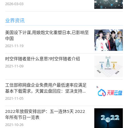
2026-03-03
业界资讯
美国设下计谋,用娘炮文化重塑日本,已影响至
中国
2021-11-19
时空伴随者是什么意思?时空伴随者介绍
2021-11-09
工信部称网盘企业免费用户最低速率应满足
基本下载需求，天翼云盘回应：坚决支持，
始终
2021-11-05
2022年放假安排出炉：五一连休5天 2022
年所有节日一览表
2021-10-26