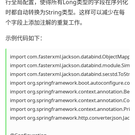
行全局配置，使得所有Long类型的字段在序列化
时都自动转换为String类型。这样可以减少在每
个字段上添加注解的重复工作。
示例代码如下：
import com.fasterxml.jackson.databind.ObjectMapper; 
import com.fasterxml.jackson.databind.module.Simple
import com.fasterxml.jackson.databind.ser.std.ToStringS
import org.springframework.boot.autoconfigure.condi
import org.springframework.context.annotation.Bean; 
import org.springframework.context.annotation.Config
import org.springframework.context.annotation.Primar
import org.springframework.http.converter.json.Jacks