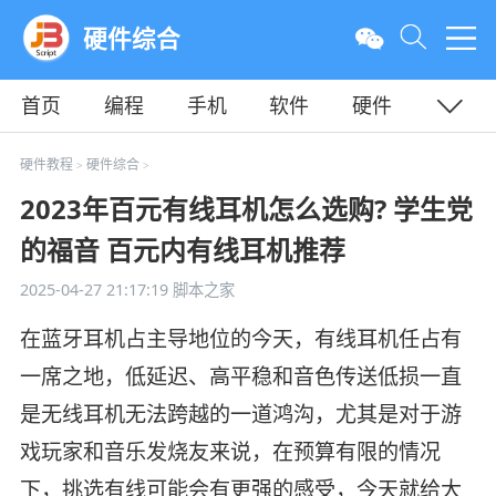
硬件综合
首页
编程
手机
软件
硬件
教程
平面
服务器
硬件教程
硬件综合
>
>
2023年百元有线耳机怎么选购? 学生党
的福音 百元内有线耳机推荐
2025-04-27 21:17:19
脚本之家
在蓝牙耳机占主导地位的今天，有线耳机任占有
一席之地，低延迟、高平稳和音色传送低损一直
是无线耳机无法跨越的一道鸿沟，尤其是对于游
戏玩家和音乐发烧友来说，在预算有限的情况
下，挑选有线可能会有更强的感受，今天就给大