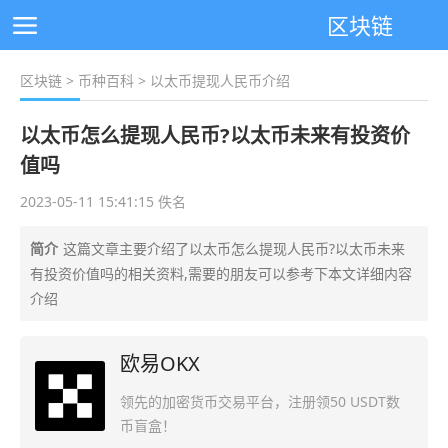
区块链
区块链
>
币种百科
> 以太币提现人民币介绍
以太币怎么提现人民币?以太币未来有投资价
值吗
2023-05-11 15:41:15 佚名
简介
这篇文章主要介绍了以太币怎么提现人民币?以太币未来
有投资价值吗的相关资料,需要的朋友可以参考下本文详细内容
介绍
欧易OKX
领先的加密货币交易平台，注册领50 USDT数
币盲盒！