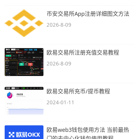
币安交易所App注册详细图文方法
2026-8-09
欧易交易所注册充值交易教程
2026-8-09
欧易交易所充币/提币教程
2024-01-11
欧易web3钱包使用方法 当前最热
门的去中心化钱包使用教程