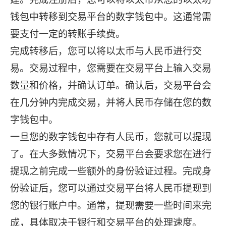
钱包中转移到交易平台的数字钱包中。这通常需
要支付一定的转账手续费。
完成转移后，您可以将以太币与人民币进行交
易。交易过程中，您需要在交易平台上输入交易
数量和价格，并确认订单。确认后，交易平台会
在几分钟内完成交易，并将人民币存储在您的数
字钱包中。
一旦您的数字钱包中存有人民币，您就可以提现
了。在大多数情况下，交易平台会要求您在进行
提现之前完成一些额外的身份验证过程。完成身
份验证后，您可以通过交易平台将人民币提现到
您的银行账户中。通常，提现需要一些时间来完
成，具体取决于银行和交易平台的处理速度。