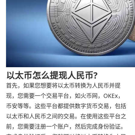
以太币怎么提现人民币?
首先，如果您想要将以太币转换为人民币并提
现，您需要一个交易平台，如火币网，OKEx，
币安等等。这些平台都提供数字货币交易，包括
以太币和人民币之间的交易。在使用这些平台之
前，您需要注册一个账户，然后完成身份验证。