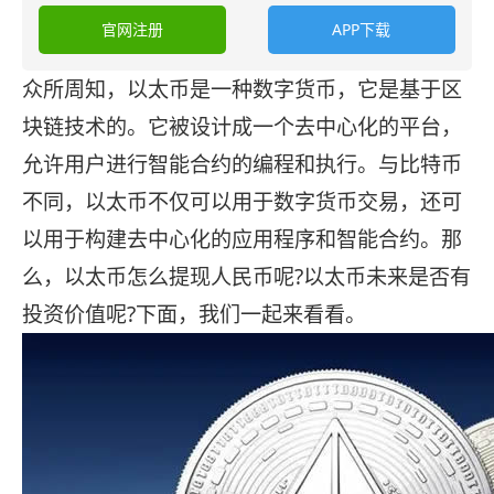
官网注册
APP下载
众所周知，以太币是一种数字货币，它是基于区
块链技术的。它被设计成一个去中心化的平台，
允许用户进行智能合约的编程和执行。与比特币
不同，以太币不仅可以用于数字货币交易，还可
以用于构建去中心化的应用程序和智能合约。那
么，以太币怎么提现人民币呢?以太币未来是否有
投资价值呢?下面，我们一起来看看。