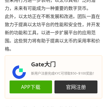
些采用行为进一步表明，以太币具有广泛的潜
力，未来有可能成为一种重要的数字货币。
此外，以太坊正在不断发展和改进。团队一直在
致力于提高以太坊平台的性能和安全性，并开发
新的功能和工具，以进一步扩展平台的应用范
围。这些努力将有助于提高以太币的采用率和价
格。
Gate大门
新用户注册完成KYC可领取$50~$100奖励！
APP下载
官网注册