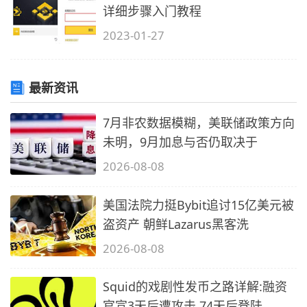
详细步骤入门教程
2023-01-27
最新资讯
7月非农数据模糊，美联储政策方向
未明，9月加息与否仍取决于
2026-08-08
美国法院力挺Bybit追讨15亿美元被
盗资产 朝鲜Lazarus黑客洗
2026-08-08
Squid的戏剧性发币之路详解:融资
官宣3天后遭攻击,74天后登陆