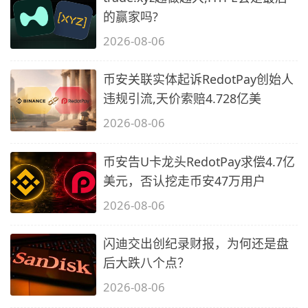
的赢家吗?
2026-08-06
币安关联实体起诉RedotPay创始人
违规引流,天价索赔4.728亿美
2026-08-06
币安告U卡龙头RedotPay求偿4.7亿
美元，否认挖走币安47万用户
2026-08-06
闪迪交出创纪录财报，为何还是盘
后大跌八个点？
2026-08-06