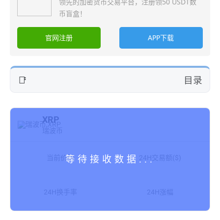
领先的加密货币交易平台，注册领50 USDT数
币盲盒！
官网注册
APP下载
目录
XRP
瑞波币
当前价格
24H交易额($)
24H换手率
24H涨幅