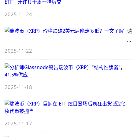
2025-11-24
（
E
瑞
波
币
2025-11-22
8
（X
价
格
（
跌
2025-11-18
破
G
2
美
元
（
2025-11-17
后
（
E
能